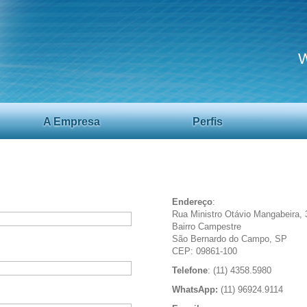
W
A Empresa
Perfis
Endereço
:
Rua Ministro Otávio Mangabeira, 
Bairro Campestre
São Bernardo do Campo, SP
CEP: 09861-100
Telefone
: (11) 4358.5980
WhatsApp:
(11) 96924.9114