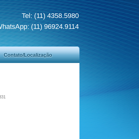
Tel: (11) 4358.5980
hatsApp: (11) 96924.9114
Contato/Localização
331